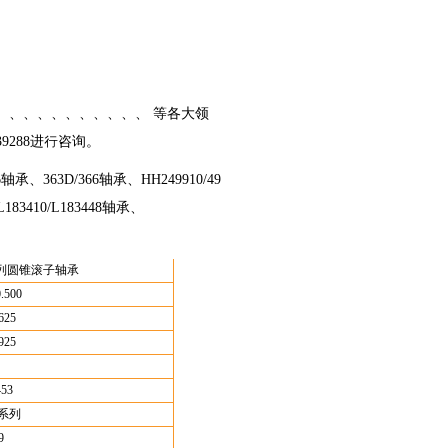
 、、、、、、、、、、、、 等各大领
39288进行咨询。
承、363D/366轴承、HH249910/49
183410/L183448轴承、
列圆锥滚子轴承
.500
625
925
453
S系列
9