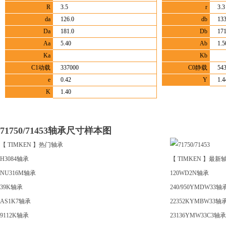
R
3.5
r
3.3
da
126.0
db
133
Da
181.0
Db
171
Aa
5.40
Ab
1.5
Ka
Kb
C1动载
337000
C0静载
54
e
0.42
Y
1.4
K
1.40
71750/71453轴承尺寸样本图
【 TIMKEN 】热门轴承
H3084轴承
【 TIMKEN 】最新
NU316M轴承
120WD2N轴承
39K轴承
240/950YMDW33轴
AS1K7轴承
22352KYMBW33轴
9112K轴承
23136YMW33C3轴承