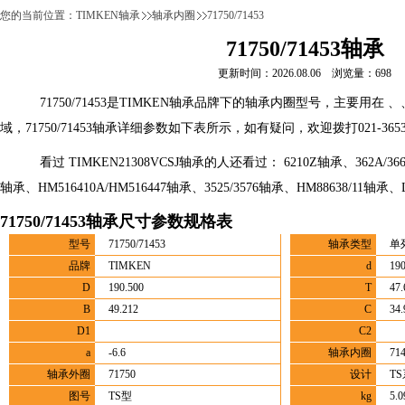
您的当前位置：
TIMKEN轴承
轴承内圈
71750/71453
71750/71453轴承
更新时间：2026.08.06 浏览量：698
71750/71453是TIMKEN轴承品牌下的轴承内圈型号，主要用在
域，71750/71453轴承详细参数如下表所示，如有疑问，欢迎拨打021-365
看过 TIMKEN21308VCSJ轴承的人还看过： 6210Z轴承、362A/366轴
轴承、HM516410A/HM516447轴承、3525/3576轴承、HM88638/11轴承、L
71750/71453轴承尺寸参数规格表
型号
71750/71453
轴承类型
单
品牌
TIMKEN
d
190
D
190.500
T
47.
B
49.212
C
34.
D1
C2
a
-6.6
轴承内圈
71
轴承外圈
71750
设计
T
图号
TS型
kg
5.0