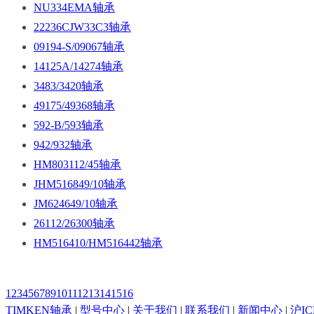
NU334EMA轴承
22236CJW33C3轴承
09194-S/09067轴承
14125A/14274轴承
3483/3420轴承
49175/49368轴承
592-B/593轴承
942/932轴承
HM803112/45轴承
JHM516849/10轴承
JM624649/10轴承
26112/26300轴承
HM516410/HM516442轴承
1
2
3
4
5
6
7
8
9
10
11
12
13
14
15
16
TIMKEN轴承
|
型号中心
|
关于我们
|
联系我们
|
新闻中心
|
沪IC