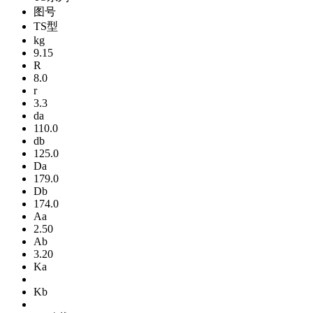
图号
TS型
kg
9.15
R
8.0
r
3.3
da
110.0
db
125.0
Da
179.0
Db
174.0
Aa
2.50
Ab
3.20
Ka
Kb