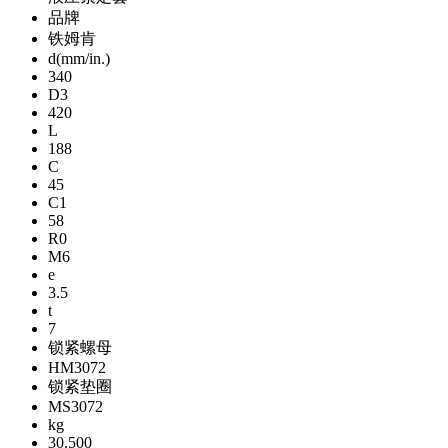
品牌
铁姆肯
d(mm/in.)
340
D3
420
L
188
C
45
C1
58
R0
M6
e
3.5
t
7
锁紧螺母
HM3072
锁紧垫圈
MS3072
kg
30.500